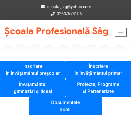
scoala_sig@yahoo.com
0260/673106
Școala Profesională Sâg
Înscriere
Înscriere
în învățământul preșcolar
în învățământul primar
Învățământul
Proiecte, Programe
gimnazial și liceal
și Parteneriate
Documentele
Școlii