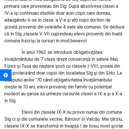
primară care proveneau din Sîg. După absolvirea clasei a
IV-a îşi continuau studiile doar acei copii care doreau,
adaugându-li-se în clasa a V-a şi alţi copii doritori de
şcoală proveniţi din celelalte 4 sate ale comunei. Se deduce
că în Sîg ,clasele V-VII cuprindeau elevii proveniţi din toată
comuna înscrişi la cursuri în mod benevol.
În anul 1962 se introduce obligativiţătea
învaţământului de 7 clase drept consecinţă în satele Mal,
Fizes şi Tusa iau naştere şcoli cu clasele I-VIII, şcoala din
Sîg şcolarizând doar copiii din localiatea Sîg şi din Sîrbi. La
A+
începutul anilor '70 când obligativitatea învaţămantului
creşte la 10 ani, elevii proveniţi din familii cu potenţial
modest au şansa să urmeze cursurile clasei a IX-a şi a X-a
A-
în Sîg.
Elevii din clasele IX-X nu provin numai din comuna
Sîg ci şi din comunele vecine, Bănisor si Valcău. Mai ţărziu,
clasele IX-X se transformă în treapţă I de liceu, nivel şcolar