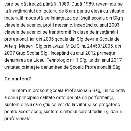
care se păstrează până în 1989. După 1989, revenindu-se
la învaţământul obligatoriu de 8 ani, pentru elevii cu situaţie
materială modestă se înfiinţeaza pe lângă şcoala din Sîg şi
clasele de ucenici, profil mecanic. Incepând cu anul 2003
clasele de ucenici se transformă în clase de învaţământ
profesional, iar din 2005 şcoala din Sîg devine Scoala de
Arte şi Meserii Sîg prin avizul M.Ed.C. nr. 24453/2005, din
2007 Grup Scolar Sîg , începând cu anul 2012 primeşte
denumirea de Liceul Tehnologic nr. 1 Sîg, iar din anul 2017
unitatea primește denumirea de Școala Profesională Sâg.
Ce suntem?
Suntem în present Şcoala Profesională Sâg, un colectiv
a cărui principală calitate este dorinţa de performanţă;
suntem elevii care ştiu ce vor de la viitor şi se pregătesc
pentru acest scop; suntem simbolul corectitudinii şi dăruirii
profesionale.