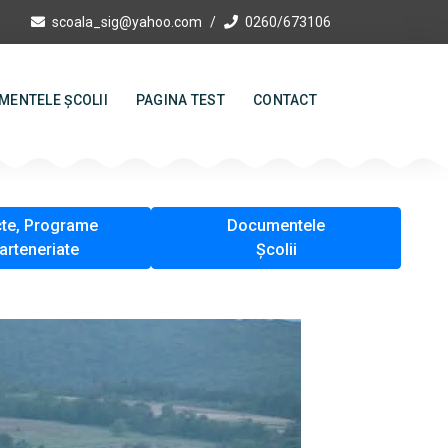
scoala_sig@yahoo.com
0260/673106
MENTELE ȘCOLII
PAGINA TEST
CONTACT
cte, Programe
Documentele
Parteneriate
Școlii