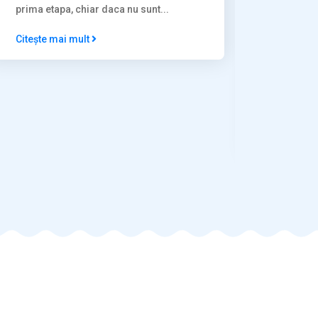
PRIETEN
prima etapa, chiar daca nu sunt...
CONCURS
Citește mai mult
„PRIETEN
Școala P
particip
„Prieteni
2026...
Citește 