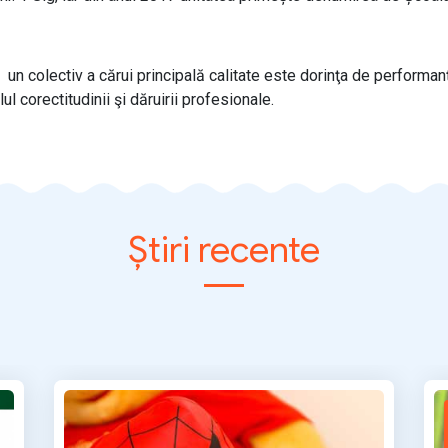
olectiv a cărui principală calitate este dorinţa de performanţă; 
corectitudinii şi dăruirii profesionale.
Știri recente