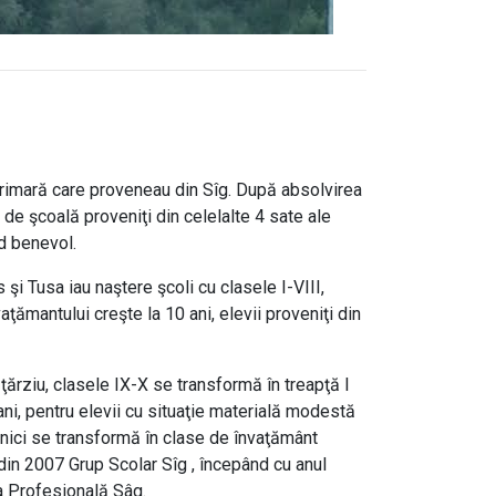
imară care proveneau din Sîg. După absolvirea
i de şcoală proveniţi din celelalte 4 sate ale
od benevol.
Tusa iau naştere şcoli cu clasele I-VIII,
vaţămantului creşte la 10 ani, elevii proveniţi din
ziu, clasele IX-X se transformă în treapţă I
ni, pentru elevii cu situaţie materială modestă
enici se transformă în clase de învaţământ
 din 2007 Grup Scolar Sîg , începând cu anul
a Profesională Sâg.