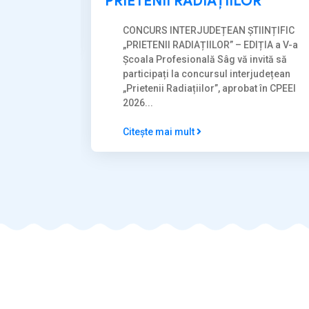
PRIETENII RADIAȚIILOR
t...
CONCURS INTERJUDEȚEAN ȘTIINȚIFIC
„PRIETENII RADIAȚIILOR” – EDIȚIA a V-a
Școala Profesională Sâg vă invită să
participați la concursul interjudețean
„Prietenii Radiațiilor”, aprobat în CPEEI
2026...
Citește mai mult