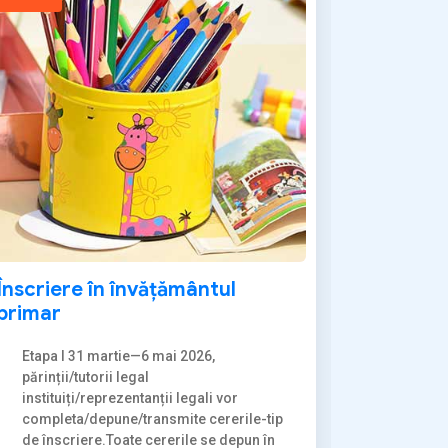
Înscriere în învățământul
primar
Etapa I 31 martie—6 mai 2026,
părinții/tutorii legal
instituiți/reprezentanții legali vor
completa/depune/transmite cererile-tip
de înscriere.Toate cererile se depun în