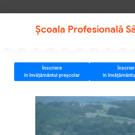
Școala Profesională S
Înscriere
Înscrier
în învățământul preșcolar
în învățământu