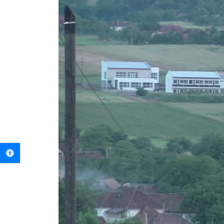
A+
A-