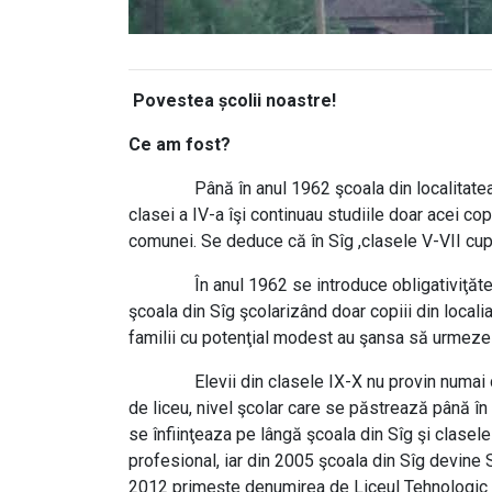
Povestea școlii noastre!
Ce am fost?
Până în anul 1962 şcoala din localitatea Sâg 
clasei a IV-a îşi continuau studiile doar acei cop
comunei. Se deduce că în Sîg ,clasele V-VII cupr
În anul 1962 se introduce obligativiţătea înva
şcoala din Sîg şcolarizând doar copiii din localia
familii cu potenţial modest au şansa să urmeze cu
Elevii din clasele IX-X nu provin numai din c
de liceu, nivel şcolar care se păstrează până în
se înfiinţeaza pe lângă şcoala din Sîg şi clasel
profesional, iar din 2005 şcoala din Sîg devine 
2012 primeşte denumirea de Liceul Tehnologic n