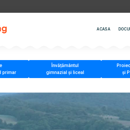
âg
ACASA
DOCU
e
Învățământul
Proie
l primar
gimnazial și liceal
și 