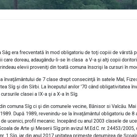
era frecventată în mod obligatoriu de toţi copiii de vârstă pr
ii care doreau, adaugându-li-se în clasa a V-a şi alţi copii doritor
indeau elevii proveniţi din toată comuna înscrişi la cursuri în m
ţământului de 7 clase drept consecinţă în satele Mal, Fizes şi 
tea Sîg şi din Sîrbi. La începutul anilor '70 când obligativitatea în
rsurile clasei a IX-a şi a X-a în Sîg.
omuna Sîg ci şi din comunele vecine, Bănisor si Valcău. Mai ţăr
 1989. După 1989, revenindu-se la învaţământul obligatoriu de 8 a
e de ucenici, profil mecanic. Incepând cu anul 2003 clasele de uc
Scoala de Arte şi Meserii Sîg prin avizul M.Ed.C. nr. 24453/2005,
r. 1 Sîg, iar din anul 2017 unitatea primește denumirea de Școal